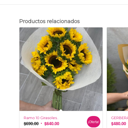
Productos relacionados
Ramo 10 Girasoles..
GERBERA
¡Oferta!
$
690.00
$
640.00
$
480.00