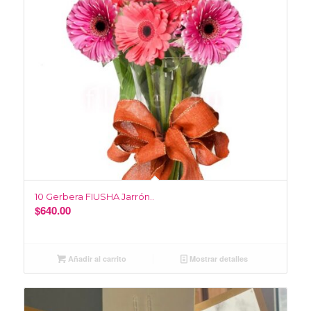
10 Gerbera FIUSHA Jarrón..
$
640.00
Añadir al carrito
Mostrar detalles