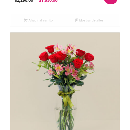
$
2,290.00
$
1,830.00
Añadir al carrito
Mostrar detalles