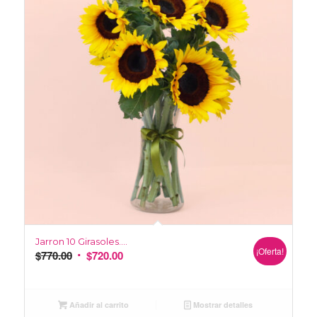
Jarron 10 Girasoles….
¡Oferta!
$
770.00
$
720.00
Añadir al carrito
Mostrar detalles