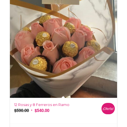
12 Rosas y 8 Ferreros en Ramo
¡Oferta!
$
590.00
$
540.00