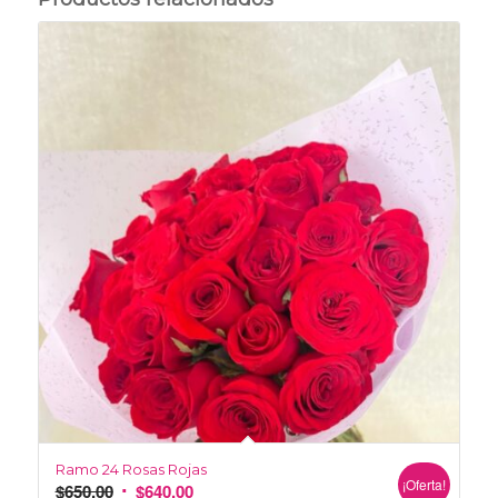
Ramo 24 Rosas Rojas
¡Oferta!
$
650.00
$
640.00