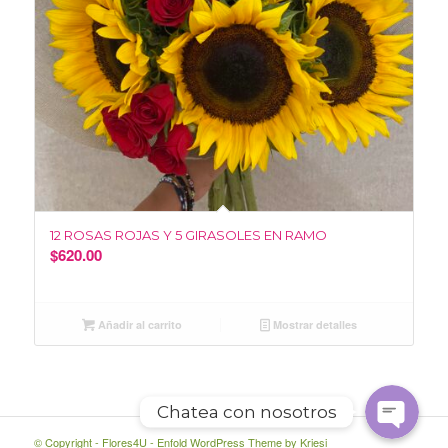
12 ROSAS ROJAS Y 5 GIRASOLES EN RAMO
$
620.00
WhatsApp
Facebook Messenger
Añadir al carrito
Mostrar detalles
Chatea con nosotros
© Copyright -
Flores4U
-
Enfold WordPress Theme by Kriesi